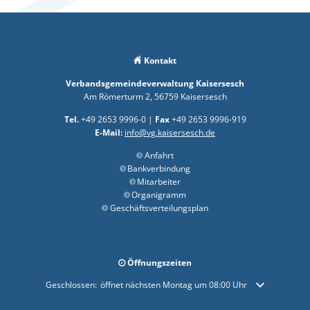
Kontakt
Verbandsgemeindeverwaltung Kaisersesch
Am Römerturm 2, 56759 Kaisersesch
Tel.
+49 2653 9996-0 |
Fax
+49 2653 9996-919
E-Mail:
info@vg.kaisersesch.de
Anfahrt
Bankverbindung
Mitarbeiter
Organigramm
Geschäftsverteilungsplan
Öffnungszeiten
Klicken, um weitere Öffnungs- oder Schließzeiten auszublenden
Geschlossen:
öffnet nächsten Montag um 08:00 Uhr