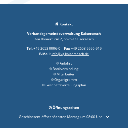
Kontakt
Verbandsgemeindeverwaltung Kaisersesch
Am Römerturm 2, 56759 Kaisersesch
Tel.
+49 2653 9996-0 |
Fax
+49 2653 9996-919
E-Mail:
info@vg.kaisersesch.de
Anfahrt
Bankverbindung
Mitarbeiter
Organigramm
Geschäftsverteilungsplan
Öffnungszeiten
Klicken, um weitere Öffnungs- oder Schließzeiten auszublenden
Geschlossen:
öffnet nächsten Montag um 08:00 Uhr